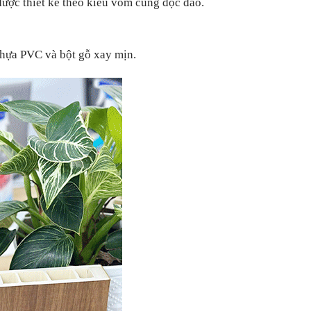
được thiết kế theo kiểu vòm cung độc đáo.
 nhựa PVC và bột gỗ xay mịn.