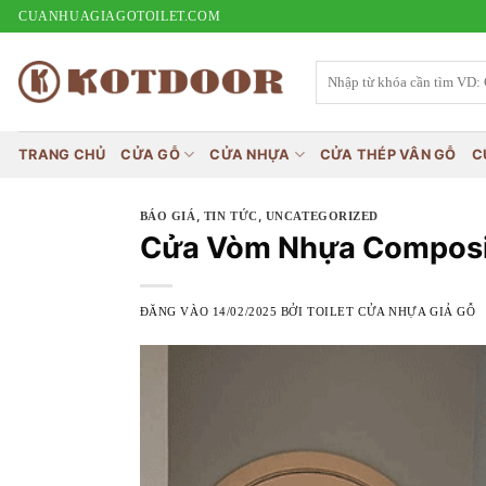
Bỏ
CUANHUAGIAGOTOILET.COM
qua
nội
Tìm
kiếm:
dung
TRANG CHỦ
CỬA GỖ
CỬA NHỰA
CỬA THÉP VÂN GỖ
C
,
,
BÁO GIÁ
TIN TỨC
UNCATEGORIZED
Cửa Vòm Nhựa Composite
ĐĂNG VÀO
14/02/2025
BỞI
TOILET CỬA NHỰA GIẢ GỖ