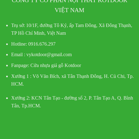
CÔNG TY CỔ PHẦN NỘI THẤT KOTDOOR
VIỆT NAM
Trụ sở:
10/1F, đường Tô Ký, ấp Tam Đông, Xã Đông Thạnh,
TP Hồ Chí Minh, Việt Nam
Hotline
: 0916.676.297
Email : vykotdoor@gmail.com
Fanpage: Cửa nhựa giả gỗ Kotdoor
Xưởng 1 :
Võ Văn Bích, xã Tân Thạnh Đông, H. Củ Chi, Tp.
HCM.
Xưởng 2:
KCN Tân Tạo - đường số 2, P. Tân Tạo A, Q. Bình
Tân, Tp.HCM.