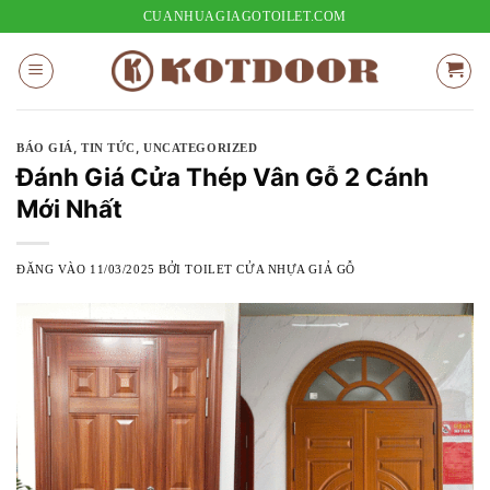
Bỏ
CUANHUAGIAGOTOILET.COM
qua
nội
dung
,
,
BÁO GIÁ
TIN TỨC
UNCATEGORIZED
Đánh Giá Cửa Thép Vân Gỗ 2 Cánh
Mới Nhất
ĐĂNG VÀO
11/03/2025
BỞI
TOILET CỬA NHỰA GIẢ GỖ