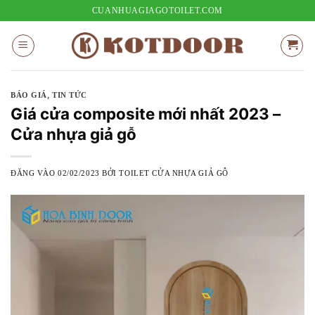
Bỏ
CUANHUAGIAGOTOILET.COM
qua
nội
dung
,
BÁO GIÁ
TIN TỨC
Giá cửa composite mới nhất 2023 –
Cửa nhựa giả gỗ
ĐĂNG VÀO
02/02/2023
BỞI
TOILET CỬA NHỰA GIẢ GỖ