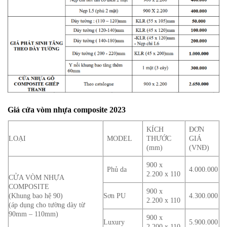
Giá cửa vòm nhựa composite 2023
KÍCH
ĐƠN
LOẠI
MODEL
THƯỚC
GIÁ
(mm)
(VNĐ)
900 x
Phủ da
4.000.000
2.200 x 110
CỬA VÒM NHỰA
COMPOSITE
900 x
(Khung bao hệ 90)
Sơn PU
4.300.000
2.200 x 110
(áp dụng cho tường dày từ
90mm – 110mm)
900 x
Luxury
5.900.000
2.200 x 110