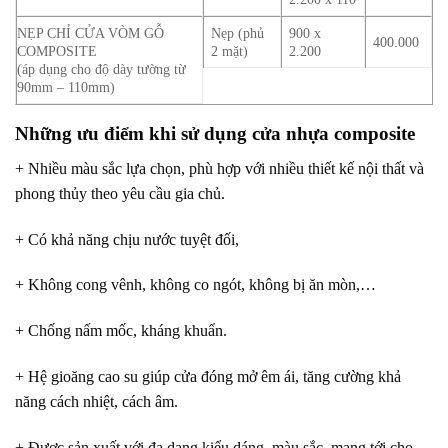
NẸP CHỈ CỬA VÒM GỖ
Nẹp (phủ
900 x
400.000
COMPOSITE
2 mặt)
2.200
(áp dụng cho độ dày tường từ
90mm – 110mm)
Những ưu điểm khi sử dụng cửa nhựa composite
+ Nhiều màu sắc lựa chọn, phù hợp với nhiều thiết kế nội thất và
phong thủy theo yêu cầu gia chủ.
+ Có khả năng chịu nước tuyệt đối,
+ Không cong vênh, không co ngót, không bị ăn mòn,…
+ Chống nấm mốc, kháng khuẩn.
+ Hệ gioăng cao su giúp cửa đóng mở êm ái, tăng cường khả
năng cách nhiệt, cách âm.
+ Được sản xuất với đa dạng kiểu dáng, màu sắc, mang tới cho