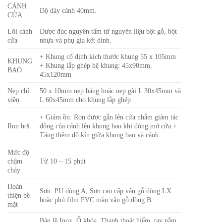
CÁNH
Độ dày cánh 40mm.
CỬA
Lõi cánh
Được đúc nguyên tấm từ nguyên liệu bột gỗ, bột
cửa
nhựa và phụ gia kết dính.
+ Khung cố định kích thước khung 55 x 105mm
KHUNG
+ Khung lắp ghép hệ khung: 45x90mm,
BAO
45x120mm
Nẹp chỉ
50 x 10mm nẹp bảng hoặc nẹp gài L 30x45mm và
viền
L 60x45mm cho khung lắp ghép
+ Giảm ồn: Ron được gắn lên cửa nhằm giảm tác
Ron hơi
động của cánh lên khung bao khi đóng mở cửa.
+
Tăng thêm độ kín giữa khung bao và cánh.
Mức độ
chậm
Từ 10 – 15 phút
cháy
Hoàn
Sơn PU dòng A, Sơn cao cấp vân gỗ dòng LX
thiện bề
hoặc phủ film PVC màu vân gỗ dòng B
mặt
Bản lề Inox, Ổ khóa, Thanh thoát hiểm, tay nắm