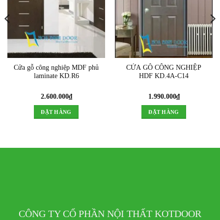
Cửa gỗ công nghiệp MDF phủ
CỬA GỖ CÔNG NGHIỆP
laminate KD.R6
HDF KD.4A-C14
2.600.000
₫
1.990.000
₫
ĐẶT HÀNG
ĐẶT HÀNG
CÔNG TY CỔ PHẦN NỘI THẤT KOTDOOR