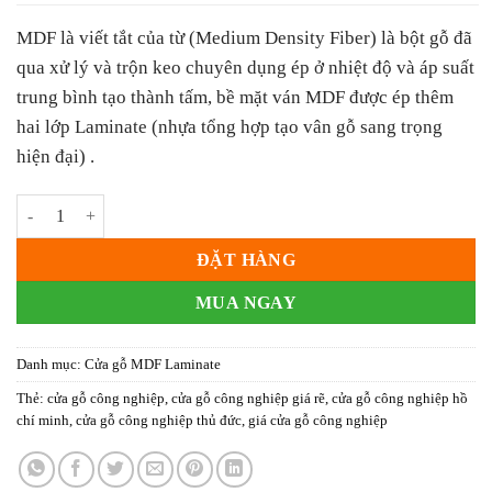
MDF
là viết tắt của từ (Medium Density Fiber) là bột gỗ đã
qua xử lý và trộn keo chuyên dụng ép ở nhiệt độ và áp suất
trung bình tạo thành tấm, bề mặt ván MDF được ép thêm
hai lớp Laminate (nhựa tổng hợp tạo vân gỗ sang trọng
hiện đại) .
Cửa gỗ công nghiệp MDF Laminate KD.03 số lượng
ĐẶT HÀNG
MUA NGAY
Danh mục:
Cửa gỗ MDF Laminate
Thẻ:
cửa gỗ công nghiệp
,
cửa gỗ công nghiệp giá rẽ
,
cửa gỗ công nghiệp hồ
chí minh
,
cửa gỗ công nghiệp thủ đức
,
giá cửa gỗ công nghiệp