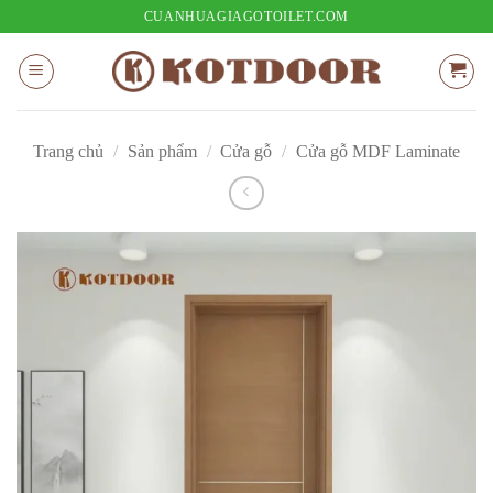
Bỏ
CUANHUAGIAGOTOILET.COM
qua
nội
dung
Trang chủ
/
Sản phẩm
/
Cửa gỗ
/
Cửa gỗ MDF Laminate