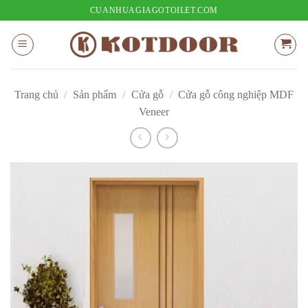
Bỏ
CUANHUAGIAGOTOILET.COM
qua
nội
dung
Trang chủ
/
Sản phẩm
/
Cửa gỗ
/
Cửa gỗ công nghiệp MDF
Veneer