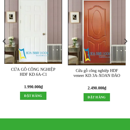
CỬA GỖ CÔNG NGHIỆP
Cửa gỗ công nghiệp HDF
HDF KD.6A-C1
veneer KD.3A-XOAN ĐÀO
1.990.000
₫
2.490.000
₫
ĐẶT HÀNG
ĐẶT HÀNG