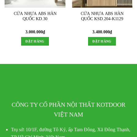
CỬA NHỰA ABS HÀN
CỬA NHỰA ABS HÀN
QUỐC KD.30
QUỐC KSD.204-K1129
3.000.000
₫
3.400.000
₫
ĐẶT HÀNG
ĐẶT HÀNG
CÔNG TY CỔ PHẦN NỘI THẤT KOTDOOR
VIỆT NAM
Trụ sở:
10/1F, đường Tô Ký, ấp Tam Đông, Xã Đông Thạnh,