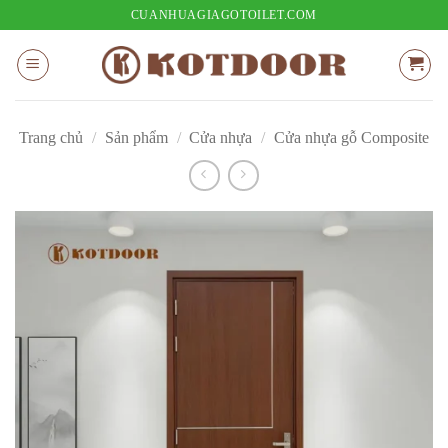
Bỏ
CUANHUAGIAGOTOILET.COM
qua
nội
dung
Trang chủ
/
Sản phẩm
/
Cửa nhựa
/
Cửa nhựa gỗ Composite