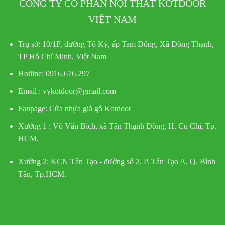
CÔNG TY CỔ PHẦN NỘI THẤT KOTDOOR
VIỆT NAM
Trụ sở:
10/1F, đường Tô Ký, ấp Tam Đông, Xã Đông Thạnh,
TP Hồ Chí Minh, Việt Nam
Hotline
: 0916.676.297
Email : vykotdoor@gmail.com
Fanpage: Cửa nhựa giả gỗ Kotdoor
Xưởng 1 :
Võ Văn Bích, xã Tân Thạnh Đông, H. Củ Chi, Tp.
HCM.
Xưởng 2:
KCN Tân Tạo - đường số 2, P. Tân Tạo A, Q. Bình
Tân, Tp.HCM.