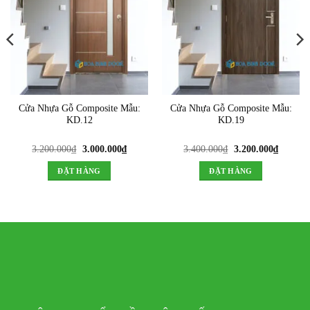
Cửa Nhựa Gỗ Composite Mẫu:
Cửa Nhựa Gỗ Composite Mẫu:
KD.12
KD.19
Giá
Giá
Giá
Giá
3.200.000
₫
3.000.000
₫
3.400.000
₫
3.200.000
₫
gốc
hiện
gốc
hiện
là:
tại
là:
tại
ĐẶT HÀNG
ĐẶT HÀNG
3.200.000₫.
là:
3.400.000₫.
là:
3.000.000₫.
3.200.0