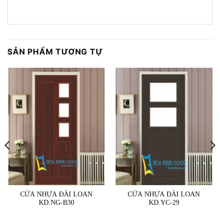
SẢN PHẨM TƯƠNG TỰ
CỬA NHỰA ĐÀI LOAN
CỬA NHỰA ĐÀI LOAN
KD.NG-B30
KD.YC-29