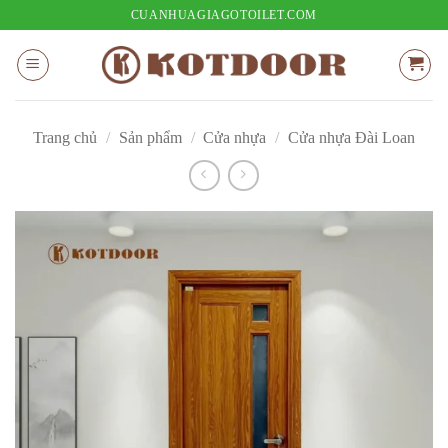
Bỏ
CUANHUAGIAGOTOILET.COM
qua
nội
dung
Trang chủ
/
Sản phẩm
/
Cửa nhựa
/
Cửa nhựa Đài Loan