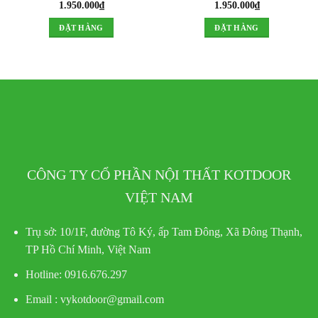
1.950.000
₫
1.950.000
₫
ĐẶT HÀNG
ĐẶT HÀNG
CÔNG TY CỔ PHẦN NỘI THẤT KOTDOOR
VIỆT NAM
Trụ sở:
10/1F, đường Tô Ký, ấp Tam Đông, Xã Đông Thạnh,
TP Hồ Chí Minh, Việt Nam
Hotline
: 0916.676.297
Email : vykotdoor@gmail.com