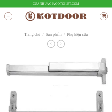
Bỏ
CUANHUAGIAGOTOILET.COM
qua
nội
dung
Trang chủ
/
Sản phẩm
/
Phụ kiện cửa