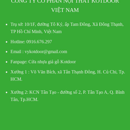
CÔNG TY CỔ PHẦN NỘI THẤT KOTDOOR
VIỆT NAM
Trụ sở:
10/1F, đường Tô Ký, ấp Tam Đông, Xã Đông Thạnh,
TP Hồ Chí Minh, Việt Nam
Hotline
: 0916.676.297
Email : vykotdoor@gmail.com
Fanpage: Cửa nhựa giả gỗ Kotdoor
Xưởng 1 :
Võ Văn Bích, xã Tân Thạnh Đông, H. Củ Chi, Tp.
HCM.
Xưởng 2:
KCN Tân Tạo - đường số 2, P. Tân Tạo A, Q. Bình
Tân, Tp.HCM.