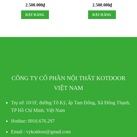
2.500.000
₫
2.500.000
₫
ĐẶT HÀNG
ĐẶT HÀNG
CÔNG TY CỔ PHẦN NỘI THẤT KOTDOOR
VIỆT NAM
Trụ sở:
10/1F, đường Tô Ký, ấp Tam Đông, Xã Đông Thạnh,
TP Hồ Chí Minh, Việt Nam
Hotline
: 0916.676.297
Email : vykotdoor@gmail.com