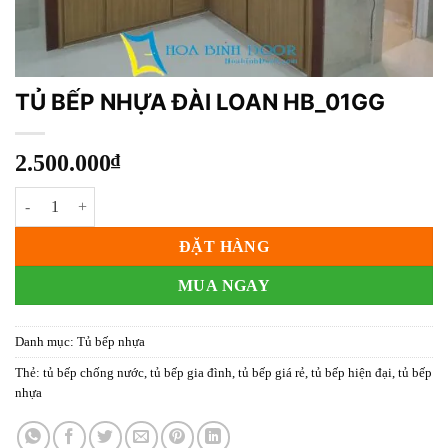
TỦ BẾP NHỰA ĐÀI LOAN HB_01GG
2.500.000
₫
TỦ BẾP NHỰA ĐÀI LOAN HB_01GG số lượng
ĐẶT HÀNG
MUA NGAY
Danh mục:
Tủ bếp nhựa
Thẻ:
tủ bếp chống nước
,
tủ bếp gia đình
,
tủ bếp giá rẻ
,
tủ bếp hiện đại
,
tủ bếp
nhựa