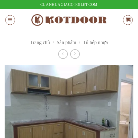
Bỏ
CUANHUAGIAGOTOILET.COM
qua
nội
dung
Trang chủ
/
Sản phẩm
/
Tủ bếp nhựa