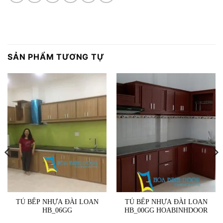
SẢN PHẨM TƯƠNG TỰ
TỦ BẾP NHỰA ĐÀI LOAN
TỦ BẾP NHỰA ĐÀI LOAN
HB_06GG
HB_00GG HOABINHDOOR