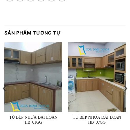
SẢN PHẨM TƯƠNG TỰ
TỦ BẾP NHỰA ĐÀI LOAN
TỦ BẾP NHỰA ĐÀI LOAN
HB_01GG
HB_07GG