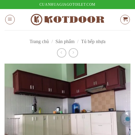
Bỏ
CUANHUAGIAGOTOILET.COM
qua
nội
dung
Trang chủ
/
Sản phẩm
/
Tủ bếp nhựa