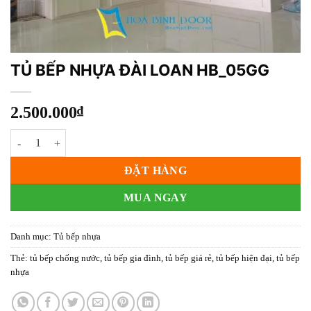
TỦ BẾP NHỰA ĐÀI LOAN HB_05GG
2.500.000
₫
TỦ BẾP NHỰA ĐÀI LOAN HB_05GG số lượng
ĐẶT HÀNG
MUA NGAY
Danh mục:
Tủ bếp nhựa
Thẻ:
tủ bếp chống nước
,
tủ bếp gia đình
,
tủ bếp giá rẻ
,
tủ bếp hiện đại
,
tủ bếp
nhựa