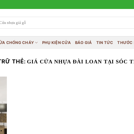
ỬA CHỐNG CHÁY
PHỤ KIỆN CỬA
BÁO GIÁ
TIN TỨC
THƯỚC 
TRỮ THẺ:
GIÁ CỬA NHỰA ĐÀI LOAN TẠI SÓC 