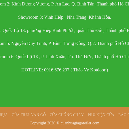
om 2: Kinh Dương Vương, P. An Lạc, Q. Bình Tân, Thành phố Hồ Ch
Showroom 3: Vĩnh Hiệp , Nha Trang, Khánh Hòa.
 Quốc Lộ 13, phường Hiệp Bình Phước, quận Thủ Đức, Thành phố 
m 5: Nguyễn Duy Trinh, P. Bình Trưng Đông, Q.2, Thành phố Hồ C
oom 6: Quốc Lộ 1K, P. Linh Xuân, Tp. Thủ Đức, Thành phố Hồ Ch
HOTLINE: 0916.676.297 ( Thảo Vy Kotdoor )
NHỰA
CỬA THÉP VÂN GỖ
CỬA CHỐNG CHÁY
PHỤ KIỆN CỬA
BÁO 
Copyright 2026 ©
cuanhuagiagotoilet.com