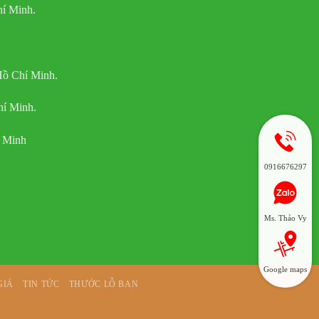
í Minh.
Hồ Chí Minh.
hí Minh.
í Minh
0916676297
Ms. Thảo Vy
Google maps
GIÁ
TIN TỨC
THƯỚC LỖ BAN