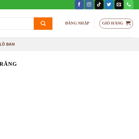
GIỎ HÀNG
ĐĂNG NHẬP
LỖ BAN
TRĂNG