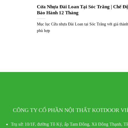
Cửa Nhựa Đài Loan Tại Sóc Trăng | Chế Đ
Bảo Hành 12 Tháng
Mục lục Cửa nhựa Đài Loan tại Sóc Trăng với giá thành
phù hợp
CÔNG TY CỔ PHẦN NỘI THẤT KOTDOOR V
Trụ sở:
10/1F, đường Tô Ký, ấp Tam Đông, Xã Đông Thạnh, TP