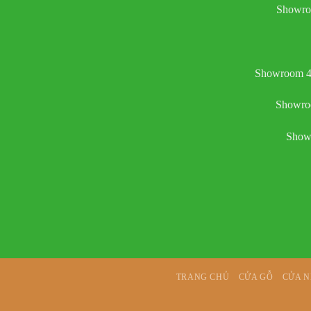
Showro
Showroom 4:
Showroo
Showr
TRANG CHỦ
CỬA GỖ
CỬA 