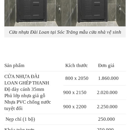
Cửa nhựa Đài Loan tại Sóc Trăng mẫu cửa nhà vệ sinh
Sản phẩm
Kích thước
Đơn giá
CỬA NHỰA ĐÀI
800 x 2050
1.860.000
LOAN
GHÉP THANH
Độ dày cánh 35mm
900 x 2150
2.020.000
Phủ lớp nhựa giả gỗ
Nhựa PVC chống nước
900 x 2200
2.250.000
tuyệt đối
Nẹp chỉ (1 bộ)
250.000
Khóa tròn trơn
250.000