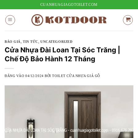
Bỏ
CUANHUAGIAGOTOILET.COM
qua
nội
dung
,
,
BÁO GIÁ
TIN TỨC
UNCATEGORIZED
Cửa Nhựa Đài Loan Tại Sóc Trăng |
Chế Độ Bảo Hành 12 Tháng
ĐĂNG VÀO
04/12/2024
BỞI
TOILET CỬA NHỰA GIẢ GỖ