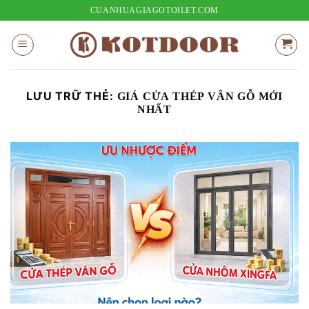
Bỏ
CUANHUAGIAGOTOILET.COM
qua
nội
dung
LƯU TRỮ THẺ:
GIÁ CỬA THÉP VÂN GỖ MỚI
NHẤT