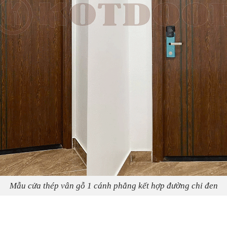
Mẫu cửa thép vân gỗ 1 cánh phẳng kết hợp đường chỉ đen