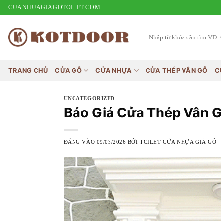
Bỏ
CUANHUAGIAGOTOILET.COM
qua
nội
Tìm
kiếm:
dung
TRANG CHỦ
CỬA GỖ
CỬA NHỰA
CỬA THÉP VÂN GỖ
C
UNCATEGORIZED
Báo Giá Cửa Thép Vân G
ĐĂNG VÀO
09/03/2026
BỞI
TOILET CỬA NHỰA GIẢ GỖ