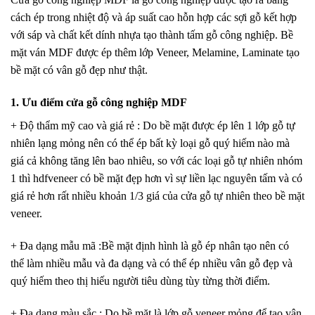
cách ép trong nhiệt độ và áp suất cao hỗn hợp các sợi gỗ kết hợp
với sáp và chất kết dính nhựa tạo thành tấm gỗ công nghiệp. Bề
mặt ván MDF được ép thêm lớp Veneer, Melamine, Laminate tạo
bề mặt có vân gỗ đẹp như thật.
1. Ưu điểm cửa gỗ công nghiệp MDF
+ Độ thẩm mỹ cao và giá rẻ
: Do bề mặt được ép lên 1 lớp gỗ tự
nhiên lạng mỏng nên có thể ép bất kỳ loại gỗ quý hiếm nào mà
giá cả không tăng lên bao nhiêu, so với các loại gỗ tự nhiên nhóm
1 thì hdfveneer có bề mặt đẹp hơn vì sự liền lạc nguyên tấm và có
giá rẻ hơn rất nhiều khoản 1/3 giá của cửa gỗ tự nhiên theo bề mặt
veneer.
+ Đa dạng mẫu mã
:Bề mặt định hình là gỗ ép nhân tạo nên có
thể làm nhiều mẫu và đa dạng và có thể ép nhiều vân gỗ đẹp và
quý hiếm theo thị hiếu người tiêu dùng tùy từng thời điểm.
+ Đa dạng màu sắc
: Do bề mặt là lớp gỗ veneer mỏng để tạo vân