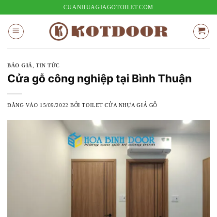
Bỏ
CUANHUAGIAGOTOILET.COM
qua
nội
dung
,
BÁO GIÁ
TIN TỨC
Cửa gỗ công nghiệp tại Bình Thuận
ĐĂNG VÀO
15/09/2022
BỞI
TOILET CỬA NHỰA GIẢ GỖ