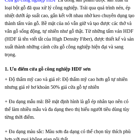
loại bột gỗ đã qua xử lý công nghiệp. Trải qua quá trình nén, ép
nhiệt dưới áp suất cao, gắn kết với nhau nhờ keo chuyên dụng tạo
thành tấm ván gỗ. Bề mặt của nó vẫn giữ và tạo được các thớ và
vân gỗ sống động, tự nhiên như gỗ thật. Từ những tấm ván HDF
(HDF là tên viết tắt của High Density Fiber), được thiết kế và sản
xuất thành những cánh cửa gỗ công nghiệp hiện đại và sang
trọng.
1. Ưu điểm
cửa gỗ công nghiệp
HDF sơn
+ Độ thẩm mỹ cao và giá rẻ
: Độ thẩm mỹ cao hơn gỗ tự nhiên
nhưng giá rẻ hơ khoản 50% giá cửa gỗ tự nhiên
+ Đa dạng mẫu mã
: Bề mặt định hình là gỗ ép nhân tạo nên có
thể làm nhiều mẫu và đa dạng theo thị hiếu người tiêu dùng tùy
từng thời điểm.
+ Đa dạng màu sắc
: Màu sơn đa dạng có thể chọn tùy thích phù
hợp với mọi không gian nội thất