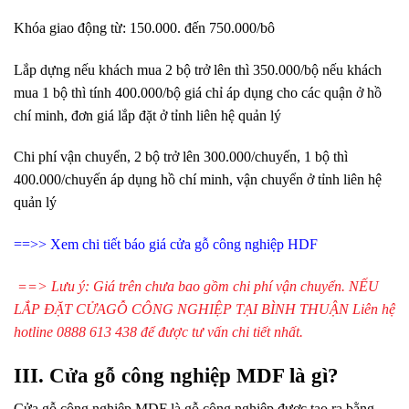
Khóa giao động từ: 150.000. đến 750.000/bô
Lắp dựng nếu khách mua 2 bộ trở lên thì 350.000/bộ nếu khách
mua 1 bộ thì tính 400.000/bộ giá chỉ áp dụng cho các quận ở hồ
chí minh, đơn giá lắp đặt ở tỉnh liên hệ quản lý
Chi phí vận chuyển, 2 bộ trở lên 300.000/chuyến, 1 bộ thì
400.000/chuyến áp dụng hồ chí minh, vận chuyển ở tỉnh liên hệ
quản lý
==>> Xem chi tiết
báo giá cửa gỗ công nghiệp HDF
==> Lưu ý: Giá trên chưa bao gồm chi phí vận chuyển. NẾU
LẮP ĐẶT CỬAGỖ CÔNG NGHIỆP TẠI BÌNH THUẬN Liên hệ
hotline 0888 613 438 để được tư vấn chi tiết nhất.
III.
Cửa gỗ công nghiệp
MDF là gì?
Cửa gỗ công nghiệp MDF là gỗ công nghiệp được tạo ra bằng