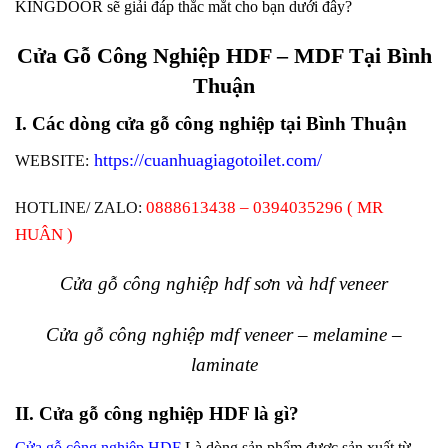
KINGDOOR sẽ giải đáp thắc mắt cho bạn dưới đây?
Cửa Gỗ Công Nghiệp HDF – MDF Tại Bình
Thuận
I. Các dòng cửa gỗ công nghiệp tại Bình Thuận
https://cuanhuagiagotoilet.com/
WEBSITE:
0888613438 – 0394035296 ( MR
HOTLINE/ ZALO:
HUÂN )
Cửa gỗ công nghiệp hdf sơn và hdf veneer
Cửa gỗ công nghiệp mdf veneer – melamine –
laminate
II. Cửa gỗ công nghiệp HDF là gì?
Cửa gỗ công nghiệp HDF
Là dòng sản phẩm được sản xuất từ