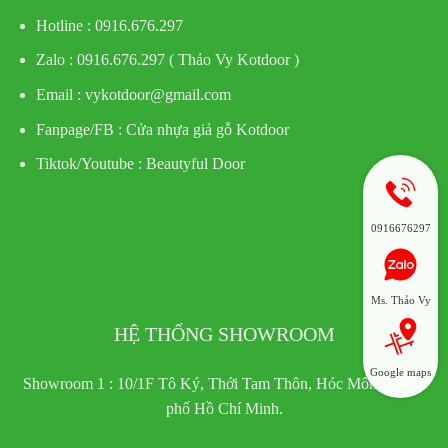
Hotline : 0916.676.297
Zalo : 0916.676.297 ( Thảo Vy Kotdoor )
Email : vykotdoor@gmail.com
Fanpage/FB :
Cửa nhựa giả gỗ Kotdoor
Tiktok/Youtube :
Beautyful Door
0916676297
Ms. Thảo Vy
HỆ THỐNG SHOWROOM
Google maps
Showroom 1 : 10/1F Tô Ký, Thới Tam Thôn, Hóc Môn, Thành
phố Hồ Chí Minh.