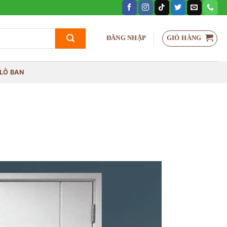
GIỎ HÀNG
ĐĂNG NHẬP
LỖ BAN