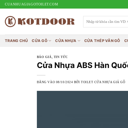
Bỏ
CUANHUAGIAGOTOILET.COM
qua
nội
Tìm
kiếm:
dung
TRANG CHỦ
CỬA GỖ
CỬA NHỰA
CỬA THÉP VÂN GỖ
C
,
BÁO GIÁ
TIN TỨC
Cửa Nhựa ABS Hàn Quốc 
ĐĂNG VÀO
08/10/2024
BỞI
TOILET CỬA NHỰA GIẢ GỖ