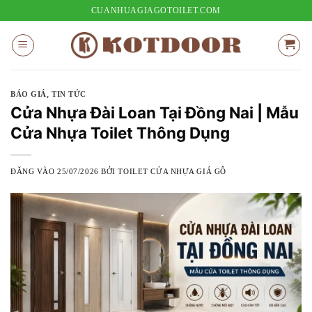
Bỏ
CUANHUAGIAGOTOILET.COM
qua
nội
dung
,
BÁO GIÁ
TIN TỨC
Cửa Nhựa Đài Loan Tại Đồng Nai | Mẫu
Cửa Nhựa Toilet Thông Dụng
ĐĂNG VÀO
25/07/2026
BỞI
TOILET CỬA NHỰA GIẢ GỖ