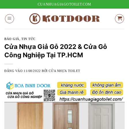
Bỏ
CUANHUAGIAGOTOILET.COM
qua
nội
dung
,
BÁO GIÁ
TIN TỨC
Cửa Nhựa Giả Gỗ 2022 & Cửa Gỗ
Công Nghiệp Tại TP.HCM
ĐĂNG VÀO
11/08/2022
BỞI
CỬA NHỰA TOILET