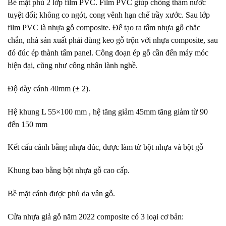
Bề mặt phủ 2 lớp film PVC. Film PVC giúp chống thấm nước
tuyệt đối; không co ngót, cong vênh hạn chế trầy xước. Sau lớp
film PVC là nhựa gỗ composite. Để tạo ra tấm nhựa gỗ chắc
chắn, nhà sản xuất phải dùng keo gỗ trộn với nhựa composite, sau
đó đúc ép thành tấm panel. Công đoạn ép gỗ cần đến máy móc
hiện đại, cũng như công nhân lành nghề.
Độ dày cánh 40mm (± 2).
Hệ khung L 55×100 mm , hệ tăng giảm 45mm tăng giảm từ 90
đến 150 mm
Kết cấu cánh bằng nhựa đúc, được làm từ bột nhựa và bột gỗ
Khung bao bằng bột nhựa gỗ cao cấp.
Bề mặt cánh được phủ da vân gỗ.
Cửa nhựa giả gỗ năm 2022 composite có 3 loại cơ bản: