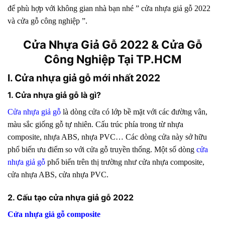
tại hoabinhdoor
để phù hợp với không gian nhà bạn nhé ” cửa nhựa giả gỗ 2022
và cửa gỗ công nghiệp ”.
4. THÔNG TIN LIÊN HỆ
Cửa Nhựa Giả Gỗ 2022 & Cửa Gỗ
Công Nghiệp Tại TP.HCM
I. Cửa nhựa giả gỗ mới nhất 2022
1. Cửa nhựa giả gỗ là gì?
Cửa nhựa
giả
gỗ
là
dòng
cửa có lớp bề mặt
với
các
đường vân,
màu
sắc
giống gỗ tự nhiên
. Cấu trúc phía trong từ nhựa
composite, nhựa ABS, nhựa PVC… Các
dòng
cửa này
sở hữu
phổ biến
ưu điểm
so
với
cửa gỗ truyền thống. Một số
dòng
cửa
nhựa
giả
gỗ
phổ biến
trên thị trường như cửa nhựa composite,
cửa nhựa ABS, cửa nhựa PVC.
2. Cấu tạo cửa nhựa giả gỗ 2022
Cửa nhựa giả gỗ composite