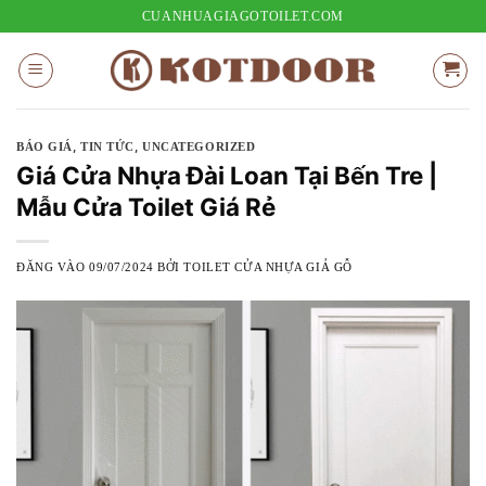
Bỏ
CUANHUAGIAGOTOILET.COM
qua
nội
dung
,
,
BÁO GIÁ
TIN TỨC
UNCATEGORIZED
Giá Cửa Nhựa Đài Loan Tại Bến Tre |
Mẫu Cửa Toilet Giá Rẻ
ĐĂNG VÀO
09/07/2024
BỞI
TOILET CỬA NHỰA GIẢ GỖ