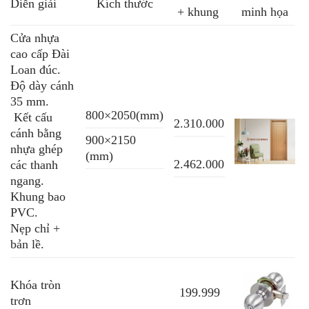
Diễn giải
Kích thước
+ khung
minh họa
Cửa nhựa
cao cấp Đài
Loan đúc.
Độ dày cánh
35 mm.
800×2050(mm)
Kết cấu
2.310.000
cánh bằng
900×2150
nhựa ghép
(mm)
2.462.000
các thanh
ngang.
Khung bao
PVC.
Nẹp chỉ +
bản lề.
Khóa tròn
199.999
trơn