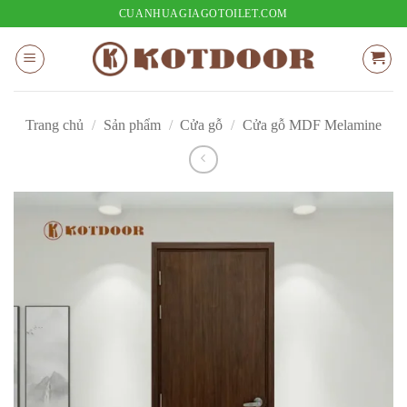
Bỏ
CUANHUAGIAGOTOILET.COM
qua
nội
dung
Trang chủ
/
Sản phẩm
/
Cửa gỗ
/
Cửa gỗ MDF Melamine