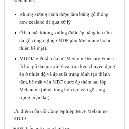
Melamine
:
Khung xương cánh được làm bằng gỗ thông
new zealand đã qua xử lý
Ở hai mặt khung xương được ép bằng hai tấm
da gỗ công nghiệp MDF phủ Melamine hoàn
thiện bề mặt).
MDF là viết tắt của từ (Medium Density Fiber)
là bột gỗ đã qua xử lý và trộn keo chuyên dụng
ép ở nhiệt độ và áp suất trung bình tạo thành
tấm, bề mặt ván MDF được ép thêm hai lớp
Melamine (nhựa tổng hợp tạo vân gỗ sang
trọng hiện đại).
Ưu điểm cửa Gỗ Công Nghiệp MDF Melamine
KD.13
+ Độ thẩm mỹ cao và giá rẻ
: