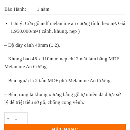
Bảo Hành:
1 năm
Lưu ý:
Cửa gỗ mdf melamine an cường tính theo m². Giá
1.950.000/m² ( cánh, khung, nẹp )
– Độ dày cánh 40mm (± 2).
– Khung bao 45 x 110mm; nẹp chỉ 2 mặt làm bằng MDF
Melamine An Cường.
– Bên ngoài là 2 tấm MDF phủ Melamine An Cường.
– Bên trong là khung xương bằng gỗ tự nhiên đã được sử
lý để triệt tiêu sớ gỗ, chống cong vênh.
Cửa Gỗ Công Nghiệp MDF Melamine KD.13 số lượng
ĐẶT HÀNG