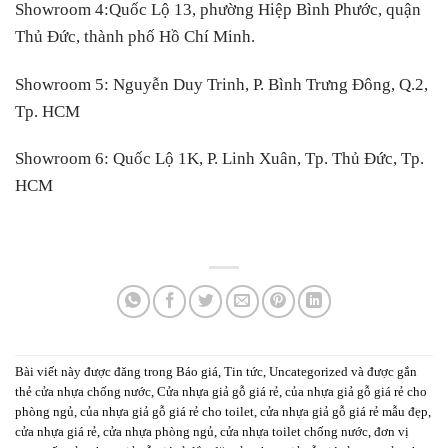
Showroom 4:
Quốc Lộ 13, phường Hiệp Bình Phước, quận
Thủ Đức, thành phố Hồ Chí Minh.
Showroom 5:
Nguyễn Duy Trinh, P. Bình Trưng Đông, Q.2,
Tp. HCM
Showroom 6:
Quốc Lộ 1K, P. Linh Xuân, Tp. Thủ Đức, Tp.
HCM
Bài viết này được đăng trong
Báo giá
,
Tin tức
,
Uncategorized
và được gắn
thẻ
cửa nhựa chống nước
,
Cửa nhựa giả gỗ giá rẻ
,
của nhựa giả gỗ giá rẻ cho
phòng ngủ
,
của nhựa giả gỗ giá rẻ cho toilet
,
cửa nhựa giả gỗ giá rẻ mẫu đẹp
,
cửa nhựa giá rẻ
,
cửa nhựa phòng ngủ
,
cửa nhựa toilet chống nước
,
đơn vị