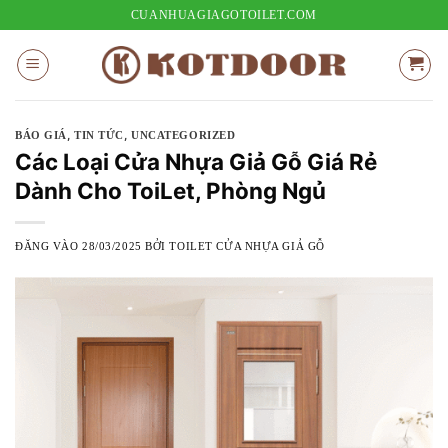
Bỏ
CUANHUAGIAGOTOILET.COM
qua
nội
dung
,
,
BÁO GIÁ
TIN TỨC
UNCATEGORIZED
Các Loại Cửa Nhựa Giả Gỗ Giá Rẻ
Dành Cho ToiLet, Phòng Ngủ
ĐĂNG VÀO
28/03/2025
BỞI
TOILET CỬA NHỰA GIẢ GỖ