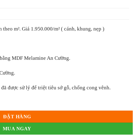
theo m². Giá 1.950.000/m² ( cánh, khung, nẹp )
̀m bằng MDF Melamine An Cường.
 Cường.
 được sử lý để triệt tiêu sớ gỗ, chống cong vênh.
g
ĐẶT HÀNG
MUA NGAY