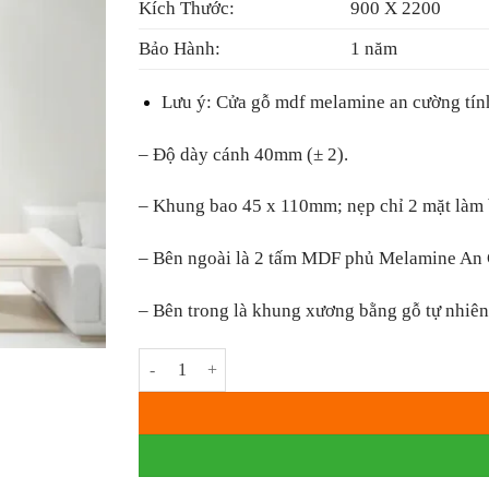
Kích Thước:
900 X 2200
Bảo Hành:
1 năm
Lưu ý:
Cửa gỗ mdf melamine an cường tính 
– Độ dày cánh 40mm (± 2).
– Khung bao 45 x 110mm; nẹp chỉ 2 mặt la
– Bên ngoài là 2 tấm MDF phủ Melamine An
– Bên trong là khung xương bằng gỗ tự nhiên đã
Cửa Gỗ Công Nghiệp MDF Melamine KD.16 số lượn