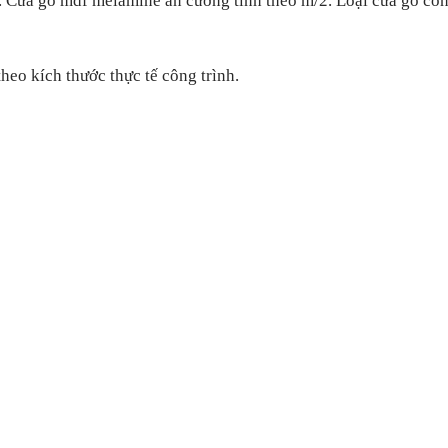
ửa gỗ mdf melamine an cường tính theo m/2. Loại cửa gỗ cô
eo kích thước thực tế công trình.