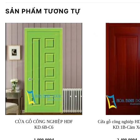
SẢN PHẨM TƯƠNG TỰ
CỬA GỖ CÔNG NGHIỆP HDF
Cửa gỗ công nghiệp HD
KD.6B-C6
KD.1B-Căm X
1.990.000
₫
2.490.000
₫