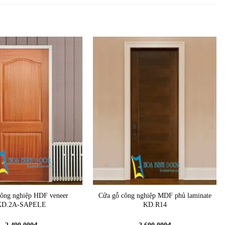
công nghiệp HDF veneer
Cửa gỗ công nghiệp MDF phủ laminate
KD.2A-SAPELE
KD.R14
2.490.000
₫
2.600.000
₫