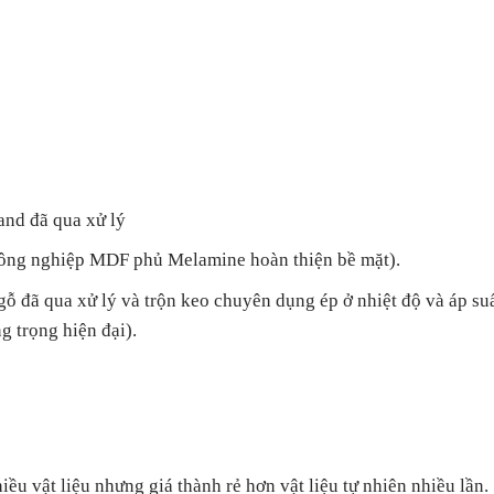
nd đã qua xử lý
công nghiệp MDF phủ Melamine hoàn thiện bề mặt).
 gỗ đã qua xử lý và trộn keo chuyên dụng ép ở nhiệt độ và áp s
 trọng hiện đại).
ều vật liệu nhưng giá thành rẻ hơn vật liệu tự nhiên nhiều lần.