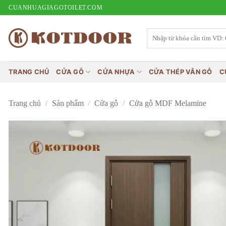
Bỏ
CUANHUAGIAGOTOILET.COM
qua
nội
Tìm
kiếm:
dung
TRANG CHỦ
CỬA GỖ
CỬA NHỰA
CỬA THÉP VÂN GỖ
C
Trang chủ
/
Sản phẩm
/
Cửa gỗ
/
Cửa gỗ MDF Melamine