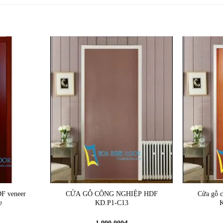
F veneer
CỬA GỖ CÔNG NGHIỆP HDF
Cửa gỗ 
e
KD.P1-C13
1.990.000
₫