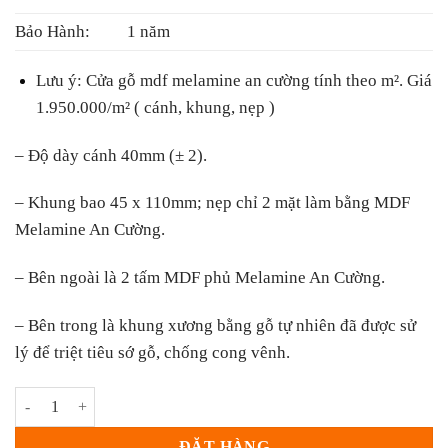
Bảo Hành:
1 năm
Lưu ý:
Cửa gỗ mdf melamine an cường tính theo m². Giá
1.950.000/m² ( cánh, khung, nẹp )
– Độ dày cánh 40mm (± 2).
– Khung bao 45 x 110mm; nẹp chỉ 2 mặt làm bằng MDF
Melamine An Cường.
– Bên ngoài là 2 tấm MDF phủ Melamine An Cường.
– Bên trong là khung xương bằng gỗ tự nhiên đã được sử
lý để triệt tiêu sớ gỗ, chống cong vênh.
Cửa Gỗ Công Nghiệp MDF Melamine KD.25 số lượng
ĐẶT HÀNG