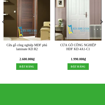
Cửa gỗ công nghiệp MDF phủ
CỬA GỖ CÔNG NGHIỆP
laminate KD.R2
HDF KD.4A1-C1
2.600.000
₫
1.990.000
₫
ĐẶT HÀNG
ĐẶT HÀNG