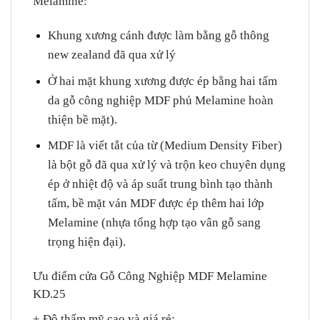
Melamine
:
Khung xương cánh được làm bằng gỗ thông
new zealand đã qua xử lý
Ở hai mặt khung xương được ép bằng hai tấm
da gỗ công nghiệp MDF phủ Melamine hoàn
thiện bề mặt).
MDF là viết tắt của từ (Medium Density Fiber)
là bột gỗ đã qua xử lý và trộn keo chuyên dụng
ép ở nhiệt độ và áp suất trung bình tạo thành
tấm, bề mặt ván MDF được ép thêm hai lớp
Melamine (nhựa tổng hợp tạo vân gỗ sang
trọng hiện đại).
Ưu điểm cửa Gỗ Công Nghiệp MDF Melamine
KD.25
+ Độ thẩm mỹ cao và giá rẻ
: