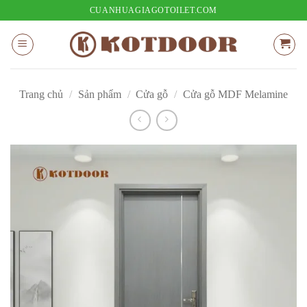
Bỏ
CUANHUAGIAGOTOILET.COM
qua
nội
dung
Trang chủ
/
Sản phẩm
/
Cửa gỗ
/
Cửa gỗ MDF Melamine